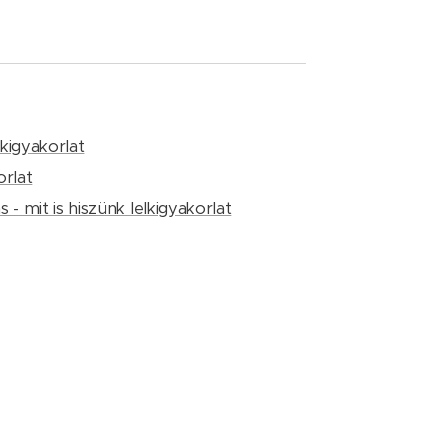
lkigyakorlat
orlat
s - mit is hiszünk lelkigyakorlat
rszágát!
elki sebek gyógyulásáért
dik megtérés lelkigyakorlata