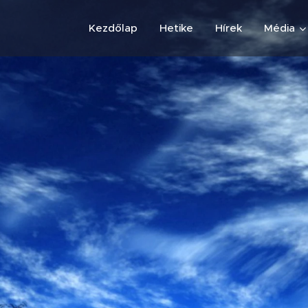
Kezdőlap
Hetike
Hírek
Média