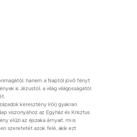
önmagától, hanem a Naptól jövő fényt
nyek is Jézustól, a világ világosságától
ét.
zázadok keresztény írói) gyakran
 Nap viszonyához az Egyház és Krisztus
ny elűzi az éjszaka árnyait, mi is
en szeretetét azok felé, akik ezt