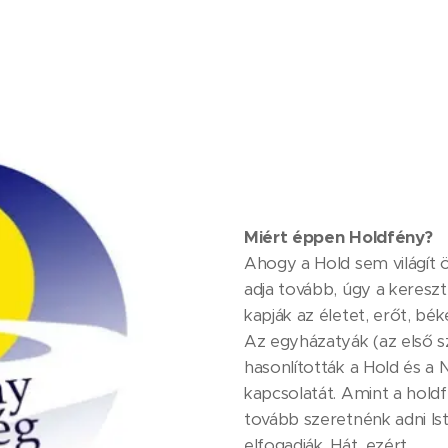
Miért éppen Holdfény?
Ahogy a Hold sem világít 
adja tovább, úgy a kereszté
kapják az életet, erőt, bék
Az egyházatyák (az első s
hasonlították a Hold és a
kapcsolatát. Amint a holdfé
tovább szeretnénk adni Ist
elfogadják. Hát, ezért...