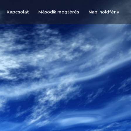
Kapcsolat
Második megtérés
Napi holdfény