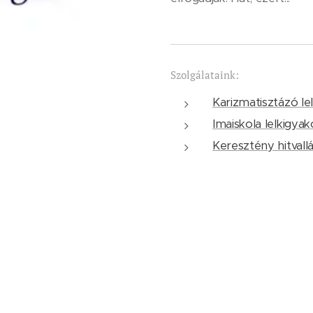
Szolgálataink:
Karizmatisztázó le
Imaiskola lelkigyak
Keresztény hitvallá
Keressétek Isten o
Lelkigyakorlat a l
Útközben - a máso
© Holdfény Közösség Alapítvány 2012-2025 Minden jog fenntartva.