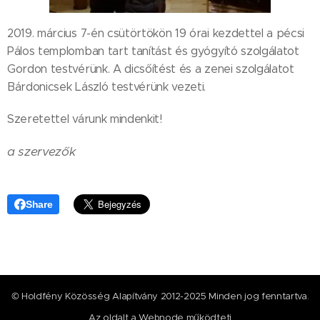
2019. március 7-én csütörtökön 19 órai kezdettel a pécsi
Pálos templomban tart tanítást és gyógyító szolgálatot
Gordon testvérünk. A dicsőítést és a zenei szolgálatot
Bárdonicsek László testvérünk vezeti.
Szeretettel várunk mindenkit!
a szervezők
Share
© Holdfény Közösség Alapítvány 2012-2025 Minden jog fenntartva.
Az oldalt a
Webnode
működteti