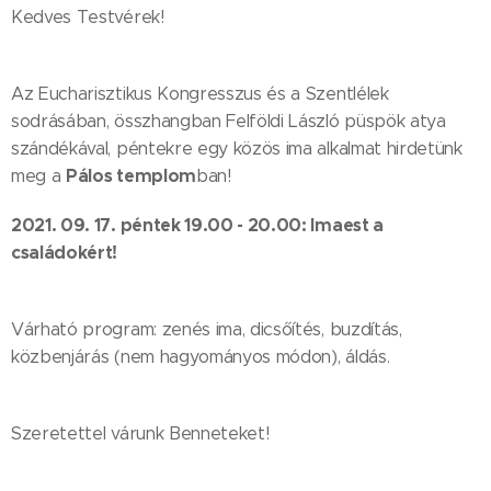
Kedves Testvérek!
Az Eucharisztikus Kongresszus és a Szentlélek
sodrásában, összhangban Felföldi László püspök atya
szándékával, péntekre egy közös ima alkalmat hirdetünk
Pálos templom
meg a
ban!
2021. 09. 17. péntek 19.00 - 20.00: Imaest a
családokért!
Várható program: zenés ima, dicsőítés, buzdítás,
közbenjárás (nem hagyományos módon), áldás.
Szeretettel várunk Benneteket!