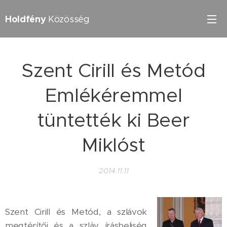
Holdfény
Közösség
Szent Cirill és Metód
Emlékéremmel
tüntették ki Beer
Miklóst
2014.11.11
Szent Cirill és Metód, a szlávok
megtérítői és a szláv írásbeliség