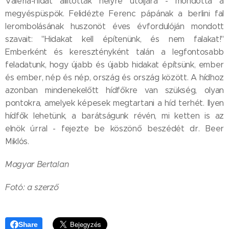
Valéria-hidat állították helyre utoljára - mondotta a
megyéspüspök. Felidézte Ferenc pápának a berlini fal
lerombolásának huszonöt éves évfordulóján mondott
szavait: "Hidakat kell építenünk, és nem falakat!"
Emberként és keresztényként talán a legfontosabb
feladatunk, hogy újabb és újabb hidakat építsünk, ember
és ember, nép és nép, ország és ország között. A hídhoz
azonban mindenekelőtt hídfőkre van szükség, olyan
pontokra, amelyek képesek megtartani a híd terhét. Ilyen
hídfők lehetünk, a barátságunk révén, mi ketten is az
elnök úrral - fejezte be köszönő beszédét dr. Beer
Miklós.
Magyar Bertalan
Fotó: a szerző
Share