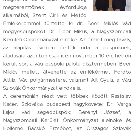
megteremtőinek évfordulója
alkalmából, Szent Cirill és Metód
Emlékéremmel tüntette ki dr. Beer Miklós váci
megyéspüspököt Dr. Tibor Mikuš, a Nagyszombati
Kerületi Önkormányzat elnöke. Az érmet még tavaly,
az alapítás évében ítélték oda a püspöknek,
átadására azonban csak idén november 10-én, hétfőn
került sor, a váci püspöki palota dísztermében. Beer
Miklós mellett átvehette az emlékérmet Fördős
Attila, Vác polgármestere, valamint Alt Gyula, a Váci
Szlovák Önkormányzat elnöke is.
A ceremónián részt vett többek között Rastislav
Kačer, Szlovákia budapesti nagykövete; Dr. Varga
Lajos váci segédpüspök; Berényi József, a
Nagyszombati Kerületi Önkormányzat alelnöke és
Hollerné Racskó Erzsébet, az Országos Szlovák