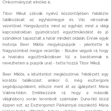
Önkormányzat elnöke is.
Tibor Mikuš szlovák nyelvű köszöntőjében felidézte
találkozásait az egyházmegye és Vác városának
vezetőivel. Hangsúlyozta: mind az egyházi, mind a világi
kapcsolatokban gyümölcsöző együttműködést és jó
szándékot tapasztalt a határ mindkét oldalán. Ennek egyik
motorja Beer Miklós megyéspüspök - jelentette ki
Nagyszombat megye vezetője. - Büszke vagyok rá, hogy
a hivatalos együttműködésen túl, a barátomnak is
nevezhetem a püspök urat - tette hozzá Tibor Mikuš.
Beer Miklós, a kitüntetést megköszönve, felidézett egy
korábbi találkozást: amikor ő, még esztergomi
segédpüspökként, először ment át az újjáépített Mária
Valéria-hídon. Emlékezzünk rá, hogy a második
világháború során lerombolt számtalan Duna-híd közül
éppen ezt, az Esztergomot Párkánnyal összekötő Mária