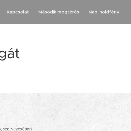
Kapcsolat
Második megtérés
Napi holdfény
gát
ég szervezésében