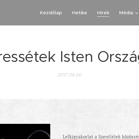
Kezdőlap
Hetike
Hírek
Média
ressétek Isten Orszá
2017.06.20
Lelkigyakorlat a Szentlélek közöss