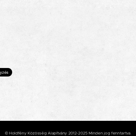
© Holdfény Közösség Alapítvány 2012-2025 Minden jog fenntartva.