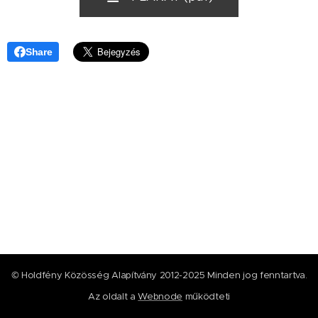
Share
© Holdfény Közösség Alapítvány 2012-2025 Minden jog fenntartva.
Az oldalt a
Webnode
működteti