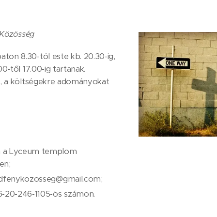
 Közösség
on 8.30-tól este kb. 20.30-ig,
0-től 17.00-ig tartanak.
s, a költségekre adományokat
n a Lyceum templom
en;
oldfenykozosseg@gmail.com;
6-20-246-1105-ös számon.