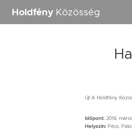
Holdfény
Közösség
Ha
Új! A Holdfény Közös
Időpont:
2016. márciu
Helyszín:
Pécs, Pál