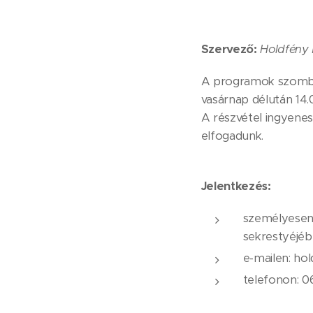
Szervező:
Holdfény
A programok szombat
vasárnap délután 14.0
A részvétel ingyene
elfogadunk.
Jelentkezés:
személyese
sekrestyéjéb
e-mailen: h
telefonon: 0