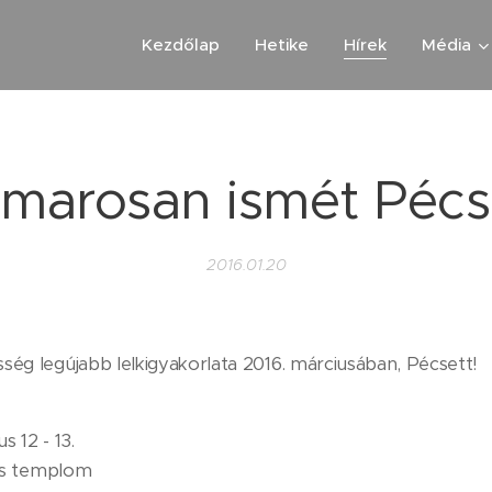
Kezdőlap
Hetike
Hírek
Média
marosan ismét Pécs
2016.01.20
ség legújabb lelkigyakorlata 2016. márciusában, Pécsett!
s 12 - 13.
os templom