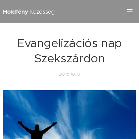
Holdfény
Közösség
Evangelizációs nap
Szekszárdon
2016.10.13