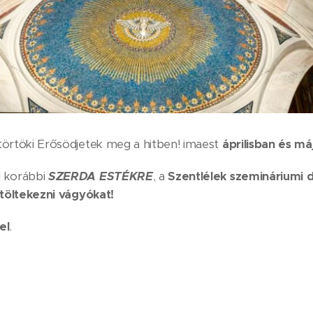
örtöki Erősödjetek meg a hitben! imaest
áprilisban és m
l korábbi
SZERDA ESTÉKRE
, a
Szentlélek szemináriumi di
 töltekezni vágyókat!
el
.