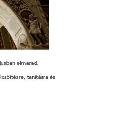
ájusban elmarad.
csőítésre, tanításra és