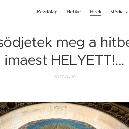
Kezdőlap
Hetike
Hírek
Média
södjetek meg a hitbe
imaest HELYETT!...
2022.04.10