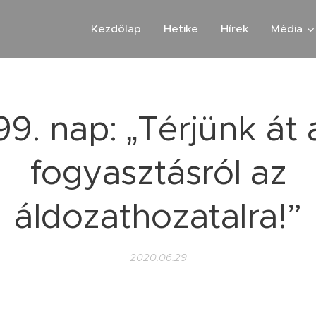
Kezdőlap
Hetike
Hírek
Média
99. nap: „Térjünk át 
fogyasztásról az
áldozathozatalra!”
2020.06.29