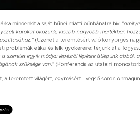
árka mindenkit a saját bűnei miatti bűnbánatra hív:
"amily
nyezeti károkat okozunk, kisebb-nagyobb mértékben hozzá
pusztításához."
(Üzenet a teremtésért való könyörgés napjár
i problémák etikai és lelki gyökereire: térjünk át a fogyas
 a szeretet egyik módja: lépésről lépésre átlépünk abból, 
lágának szüksége van."
(Konferencia az utsteini monostorb
, a teremtett világért, egymásért - végső soron önmagunk