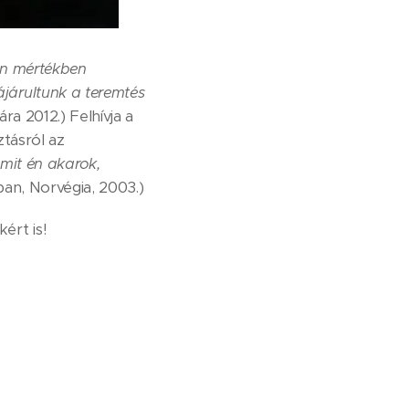
en mértékben
járultunk a teremtés
a 2012.) Felhívja a
ztásról az
amit én akarok,
an, Norvégia, 2003.)
ért is!