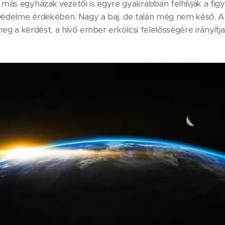
más egyházak vezetői is egyre gyakrabban felhívják a fig
 védelme érdekében. Nagy a baj, de talán még nem késő. A
 meg a kérdést, a hívő ember erkölcsi felelősségére irányítja