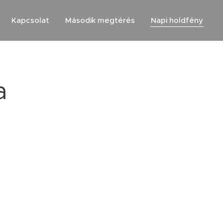
Kapcsolat
Második megtérés
Napi holdfény
a