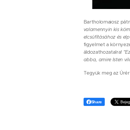
Bartholomaiosz pátri
valamennyin kis kör
elcsúfításához és el
figyelmet a környezet
áldozathozatalra!
"Ez
abba, amire Isten vi
Tegyük meg az Úrért
Share