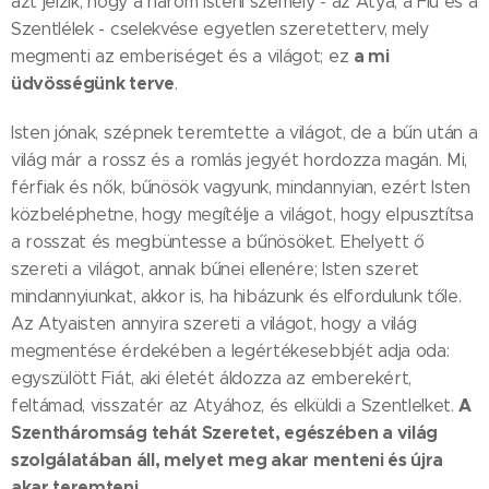
azt jelzik, hogy a három isteni személy - az Atya, a Fiú és a
Szentlélek - cselekvése egyetlen szeretetterv, mely
a mi
megmenti az emberiséget és a világot; ez
üdvösségünk terve
.
Isten jónak, szépnek teremtette a világot, de a bűn után a
világ már a rossz és a romlás jegyét hordozza magán. Mi,
férfiak és nők, bűnösök vagyunk, mindannyian, ezért Isten
közbeléphetne, hogy megítélje a világot, hogy elpusztítsa
a rosszat és megbüntesse a bűnösöket. Ehelyett ő
szereti a világot, annak bűnei ellenére; Isten szeret
mindannyiunkat, akkor is, ha hibázunk és elfordulunk tőle.
Az Atyaisten annyira szereti a világot, hogy a világ
megmentése érdekében a legértékesebbjét adja oda:
egyszülött Fiát, aki életét áldozza az emberekért,
A
feltámad, visszatér az Atyához, és elküldi a Szentlelket.
Szentháromság tehát Szeretet, egészében a világ
szolgálatában áll, melyet meg akar menteni és újra
akar teremteni.