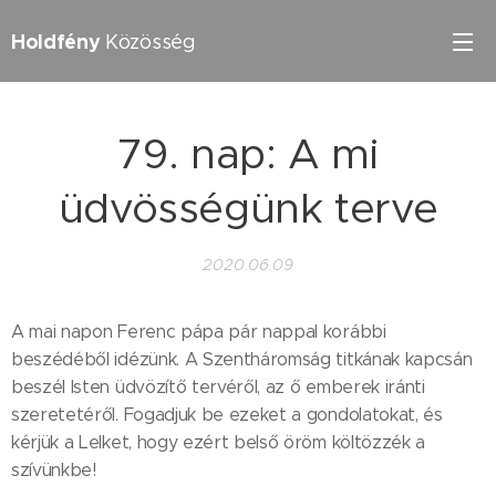
Holdfény
Közösség
79. nap: A mi
üdvösségünk terve
2020.06.09
A mai napon Ferenc pápa pár nappal korábbi
beszédéből idézünk. A Szentháromság titkának kapcsán
beszél Isten üdvözítő tervéről, az ő emberek iránti
szeretetéről. Fogadjuk be ezeket a gondolatokat, és
kérjük a Lelket, hogy ezért belső öröm költözzék a
szívünkbe!