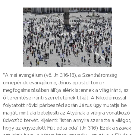
"A mai evangélium (vö. Jn 3,16-18), a Szentháromság
ünnepének evangéliuma, János apostol tömör
megfogalmazásában állítja elénk Istennek a világ iránti, az
ő teremtése iránti szeretetének titkát. A Nikodémussal
folytatott rövid párbeszéd során Jézus úgy mutatja be
magát, mint aki beteljesíti az Atyának a világra vonatkozó
üdvözítő tervét. Kijelenti: "Isten annyira szerette a világot,
hogy az egyszülött Fiút adta oda" (Jn 3,16). Ezek a szavak