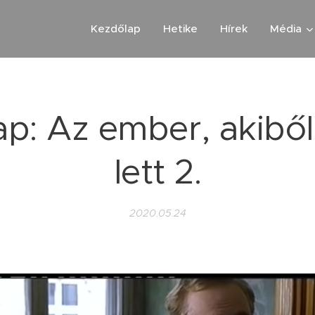
Kezdőlap
Hetike
Hírek
Média
ap: Az ember, akibő
lett 2.
2020.05.24