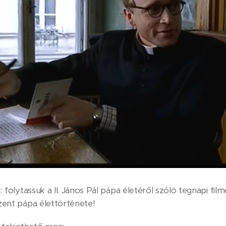
: folytassuk a II. János Pál pápa életéről szóló tegnapi film
zent pápa élettörténete!