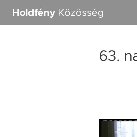
Holdfény
Közösség
63. n