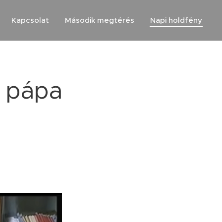
Kapcsolat
Második megtérés
Napi holdfény
l pápa