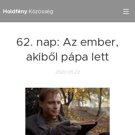
Holdfény
Közösség
62. nap: Az ember,
akiből pápa lett
2020.05.23