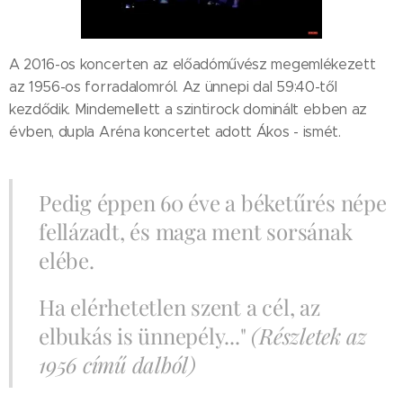
A 2016-os koncerten az előadóművész megemlékezett
az 1956-os forradalomról. Az ünnepi dal 59:40-től
kezdődik. Mindemellett a szintirock dominált ebben az
évben, dupla Aréna koncertet adott Ákos - ismét.
Pedig éppen 60 éve a béketűrés népe
fellázadt, és maga ment sorsának
elébe.
Ha elérhetetlen szent a cél, az
elbukás is ünnepély..."
(Részletek az
1956 című dalból)