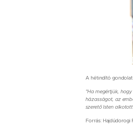
A hétindító gondolat
"
Ha megértjük, hogy 
házasságot, az ember
szerető Isten alkotot
Forrás: Hajdúdorog