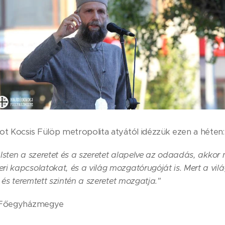
ot Kocsis Fülöp metropolita atyától idézzük ezen a héten:
Isten a szeretet és a szeretet alapelve az odaadás, akkor 
i kapcsolatokat, és a világ mozgatórugóját is. Mert a vilá
t és teremtett szintén a szeretet mozgatja."
i Főegyházmegye