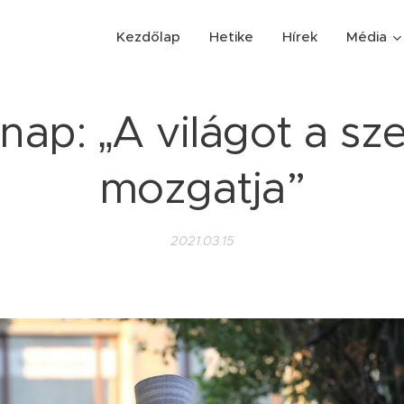
Kezdőlap
Hetike
Hírek
Média
nap: „A világot a sz
mozgatja”
2021.03.15