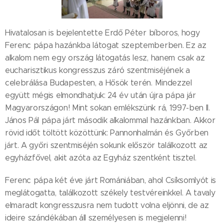
Hivatalosan is bejelentette Erdő Péter bíboros, hogy
Ferenc pápa hazánkba látogat szeptemberben. Ez az
alkalom nem egy ország látogatás lesz, hanem csak az
eucharisztikus kongresszus záró szentmiséjének a
celebrálása Budapesten, a Hősök terén. Mindezzel
együtt mégis elmondhatjuk: 24 év után újra pápa jár
Magyarországon! Mint sokan emlékszünk rá, 1997-ben II.
János Pál pápa járt második alkalommal hazánkban. Akkor
rövid időt töltött közöttünk: Pannonhalmán és Győrben
járt. A győri szentmiséjén sokunk először találkozott az
egyházfővel, akit azóta az Egyház szentként tisztel.
Ferenc pápa két éve járt Romániában, ahol Csíksomlyót is
meglátogatta, találkozott székely testvéreinkkel. A tavaly
elmaradt kongresszusra nem tudott volna eljönni, de az
ideire szándékában áll személyesen is megjelenni!