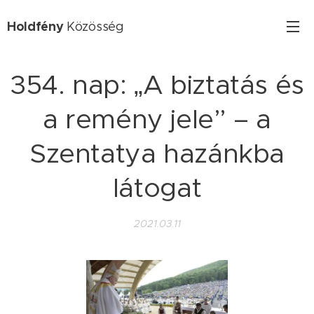
Holdfény
Közösség
354. nap: „A biztatás és
a remény jele” – a
Szentatya hazánkba
látogat
2021.03.11