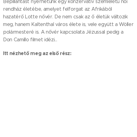
Bepillantást nyerhetünk egy konzervatív szemléletű női
rendház életébe, amelyet felforgat az Afrikából
hazatérő Lotte nővér. De nem csak az ő életük változik
meg, hanem Kaltenthal város élete is, vele együtt a Wöller
polármesteré is. A nővér kapcsolata Jézussal pedig a
Don Camillo filmet idézi...
Itt nézhető meg az első rész: