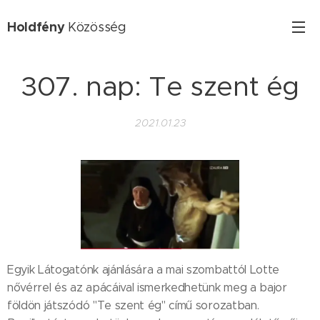
Holdfény
Közösség
307. nap: Te szent ég
2021.01.23
Egyik Látogatónk ajánlására a mai szombattól Lotte
nővérrel és az apácáival ismerkedhetünk meg a bajor
földön játszódó "Te szent ég" című sorozatban.