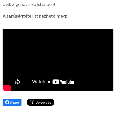
bízik a gondviselő Istenben!
A tanúságtétel itt nézhető meg:
Share