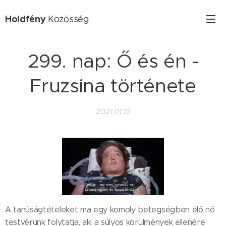
Holdfény
Közösség
299. nap: Ő és én -
Fruzsina története
2021.01.15
A tanúságtételeket ma egy komoly betegségben élő nő
testvérünk folytatja, aki a súlyos körülmények ellenére