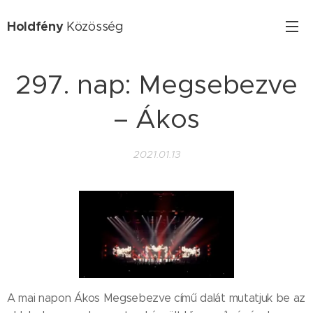
Holdfény
Közösség
297. nap: Megsebezve
– Ákos
2021.01.13
A mai napon Ákos Megsebezve című dalát mutatjuk be az