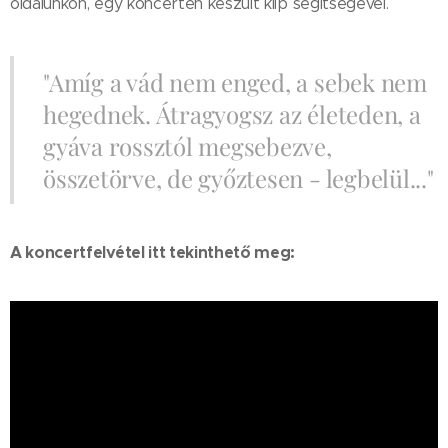
oldalunkon, egy koncerten készült klip segítségével.
"Amíg a vád nem enged, a sebek nem
hegednek. Átragyogsz az életeden, a
gyáva rossztól megsebezve,
összetörve, de győztesen - legbelül..."
A koncertfelvétel itt tekinthető meg: