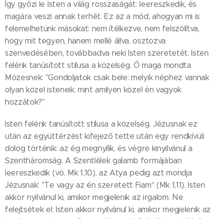
Így győzi le Isten a világ rosszaságát: leereszkedik, és
magára veszi annak terhét. Ez az a mód, ahogyan mi is
felemelhetünk másokat: nem ítélkezve, nem felszólítva,
hogy mit tegyen, hanem mellé állva, osztozva
szenvedésében, továbbadva neki Isten szeretetét. Isten
felénk tanúsított stílusa a közelség. Ő maga mondta
Mózesnek: "Gondoljatok csak bele: melyik néphez vannak
olyan közel isteneik, mint amilyen közel én vagyok
hozzátok?"
Isten felénk tanúsított stílusa a közelség. Jézusnak ez
után az együttérzést kifejező tette után egy rendkívüli
dolog történik: az ég megnyílik, és végre kinyilvánul a
Szentháromság. A Szentlélek galamb formájában
leereszkedik (vö. Mk 1,10), az Atya pedig azt mondja
Jézusnak: "Te vagy az én szeretett Fiam" (Mk 1,11). Isten
akkor nyilvánul ki, amikor megjelenik az irgalom. Ne
felejtsétek el: Isten akkor nyilvánul ki, amikor megjelenik az