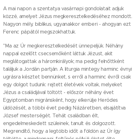
A mai napon a szentatya vasárnapi gondolatait adjuk
közzé, amelyet Jézus megkeresztelkedéséhez mondott.
Nagyon mély, biblikus, ugyanakkor emberi - ahogyan ezt
Ferenc pápától megszokhattuk.
"Ma az Úr megkeresztelkedését ünnepeljük. Néhány
nappal ezelőtt csecsemőként láttuk Jézust, akit
meglátogattak a háromkirályok; ma pedig felnőttként
találjuk a Jordán partján. A liturgia mintegy harminc évnyi
ugrásra késztet bennünket, s erről a harminc évről csak
egy dolgot tudunk: rejtett életévek voltak, melyeket
Jézus a családjával töltött - először néhány évet
Egyiptomban migránsként, hogy elkerülje Heródes
üldözését, a többi évet pedig Názáretben, elsajátítva
József mesterségét. Tehát családban élt,
engedelmeskedett szüleinek, tanult és dolgozott.
Megrendítő, hogy a legtöbb időt a földön az Úr így
töltötte, a mindennapi, feltűnés nélküli életet élte.