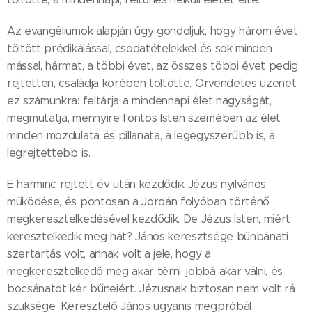
Az evangéliumok alapján úgy gondoljuk, hogy három évet
töltött prédikálással, csodatételekkel és sok minden
mással, hármat, a többi évet, az összes többi évet pedig
rejtetten, családja körében töltötte. Örvendetes üzenet
ez számunkra: feltárja a mindennapi élet nagyságát,
megmutatja, mennyire fontos Isten szemében az élet
minden mozdulata és pillanata, a legegyszerűbb is, a
legrejtettebb is.
E harminc rejtett év után kezdődik Jézus nyilvános
működése, és pontosan a Jordán folyóban történő
megkeresztelkedésével kezdődik. De Jézus Isten, miért
keresztelkedik meg hát? János keresztsége bűnbánati
szertartás volt, annak volt a jele, hogy a
megkeresztelkedő meg akar térni, jobbá akar válni, és
bocsánatot kér bűneiért. Jézusnak biztosan nem volt rá
szüksége. Keresztelő János ugyanis megpróbál