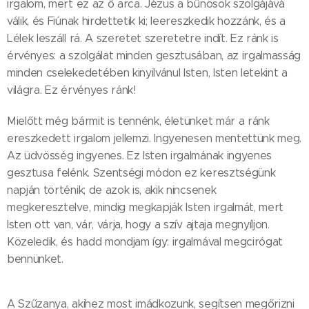
irgalom, mert ez az ő arca. Jézus a bűnösök szolgájává
válik, és Fiúnak hirdettetik ki; leereszkedik hozzánk, és a
Lélek leszáll rá. A szeretet szeretetre indít. Ez ránk is
érvényes: a szolgálat minden gesztusában, az irgalmasság
minden cselekedetében kinyilvánul Isten, Isten letekint a
világra. Ez érvényes ránk!
Mielőtt még bármit is tennénk, életünket már a ránk
ereszkedett irgalom jellemzi. Ingyenesen mentettünk meg.
Az üdvösség ingyenes. Ez Isten irgalmának ingyenes
gesztusa felénk. Szentségi módon ez keresztségünk
napján történik; de azok is, akik nincsenek
megkeresztelve, mindig megkapják Isten irgalmát, mert
Isten ott van, vár, várja, hogy a szív ajtaja megnyíljon.
Közeledik, és hadd mondjam így: irgalmával megcirógat
bennünket.
A Szűzanya, akihez most imádkozunk, segítsen megőrizni