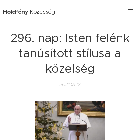
Holdfény
Közösség
296. nap: Isten felénk
tanúsított stílusa a
közelség
2021.01.12