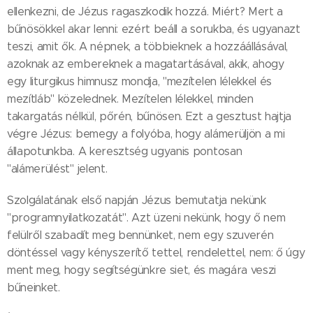
ellenkezni, de Jézus ragaszkodik hozzá. Miért? Mert a
bűnösökkel akar lenni: ezért beáll a sorukba, és ugyanazt
teszi, amit ők. A népnek, a többieknek a hozzáállásával,
azoknak az embereknek a magatartásával, akik, ahogy
egy liturgikus himnusz mondja, "mezítelen lélekkel és
mezítláb" közelednek. Mezítelen lélekkel, minden
takargatás nélkül, pőrén, bűnösen. Ezt a gesztust hajtja
végre Jézus: bemegy a folyóba, hogy alámerüljön a mi
állapotunkba. A keresztség ugyanis pontosan
"alámerülést" jelent.
Szolgálatának első napján Jézus bemutatja nekünk
"programnyilatkozatát". Azt üzeni nekünk, hogy ő nem
felülről szabadít meg bennünket, nem egy szuverén
döntéssel vagy kényszerítő tettel, rendelettel, nem: ő úgy
ment meg, hogy segítségünkre siet, és magára veszi
bűneinket.