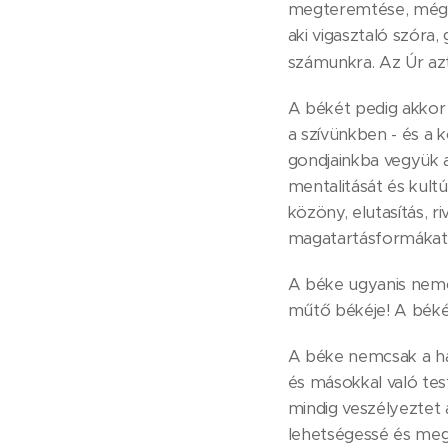
megteremtése, mégpe
aki vigasztaló szóra,
számunkra. Az Úr az
A békét pedig akkor 
a szívünkben - és a 
gondjainkba vegyük a
mentalitását és kultú
közöny, elutasítás, ri
magatartásformákat
A béke ugyanis nemc
műtő békéje! A béké
A béke nemcsak a há
és másokkal való tes
mindig veszélyeztet 
lehetségessé és megv