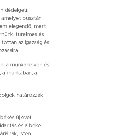
n dédelgeti,
, amelyet pusztán
nem elegendő, mert
érnünk, türelmes és
itottan az igazság és
zásaira.
en; a munkahelyen és
, a munkában, a
 dolgok határozzák
 békés új évet
daritás és a béke
riának, Isten