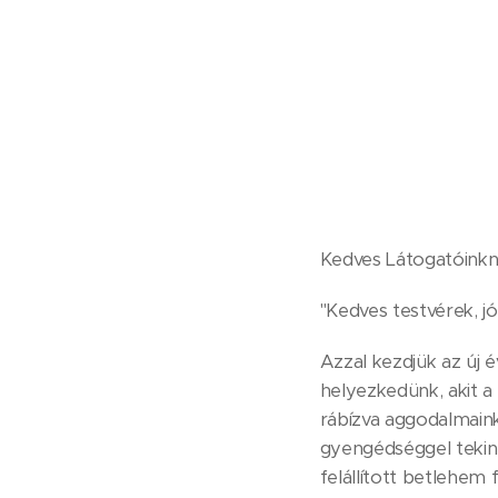
Kedves Látogatóinkn
"Kedves testvérek, j
Azzal kezdjük az új 
helyezkedünk, akit a 
rábízva aggodalmaink
gyengédséggel tekint
felállított betlehem