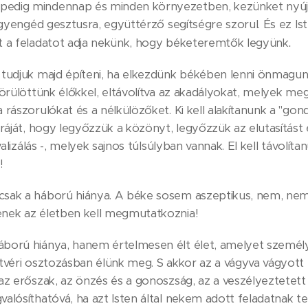
dig mindennap és minden környezetben, kezünket nyújtv
 gyengéd gesztusra, együttérző segítségre szorul. És ez Is
.
t a feladatot adja nekünk, hogy béketeremtők legyünk
tudjuk majd építeni, ha elkezdünk békében lenni önmagunk
körülöttünk élőkkel, eltávolítva az akadályokat, melyek me
 rászorulókat és a nélkülözőket. Ki kell alakítanunk a "go
ráját, hogy legyőzzük a közönyt, legyőzzük az elutasítást és
valizálás -, melyek sajnos túlsúlyban vannak. El kell távolít
!
sak a háború hiánya. A béke sosem aszeptikus, nem, nem 
nek az életben kell megmutatkoznia!
ború hiánya, hanem értelmesen élt élet, amelyet személ
tvéri osztozásban élünk meg. S akkor az a vágyva vágyott
az erőszak, az önzés és a gonoszság, az a veszélyeztetett 
alósíthatóvá, ha azt Isten által nekem adott feladatnak t