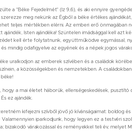
zülte a "Béke Fejedelmét" (Iz 9,6), és aki ennyire gyengéde
n, szerezze meg nekünk az Égből a béke értékes ajándékát
ehet teljes mértékben elérni. Az emberi erő önmagában 
 ajándék, Isten ajándéka! Szüntelen imádsággal kell azt k
zédet kell érte folytatnunk, együttműködve egymással, ny
, és mindig odafigyelve az egyének és a népek jogos várako
éke uralkodjon az emberek szívében és a családok köréb
yszínein, a közösségekben és nemzetekben. A családokban
 béke!
, hogy a mai életet háborúk, ellenségeskedések, pusztító
És ez ajándék.
eretném kifejezni szívből jövő jó kívánságaimat: boldog és
 Valamennyien iparkodjunk, hogy legyen ez a testvéri szoli
; bizakodó várakozással és reményekkel teli év, melyet Má