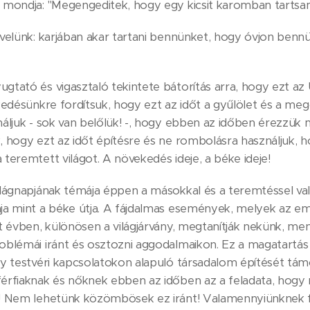
 mondja: "Megengeditek, hogy egy kicsit karomban tartsam
velünk: karjában akar tartani bennünket, hogy óvjon benn
tató és vigasztaló tekintete bátorítás arra, hogy ezt az Ú
kedésünkre fordítsuk, hogy ezt az időt a gyűlölet és a me
áljuk - sok van belőlük! -, hogy ebben az időben érezzük
 hogy ezt az időt építésre és ne rombolásra használjuk, 
teremtett világot. A növekedés ideje, a béke ideje!
lágnapjának témája éppen a másokkal és a teremtéssel va
ja mint a béke útja. A fájdalmas események, melyek az em
t évben, különösen a világjárvány, megtanítják nekünk, me
blémái iránt és osztozni aggodalmaikon. Ez a magatartás 
y testvéri kapcsolatokon alapuló társadalom építését tám
érfiaknak és nőknek ebben az időben az a feladata, hog
! Nem lehetünk közömbösek ez iránt! Valamennyiünknek f