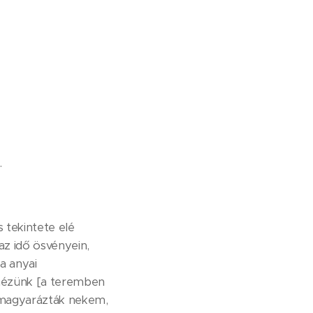
.
 tekintete elé
 az idő ösvényein,
a anyai
 nézünk [a teremben
gy magyarázták nekem,