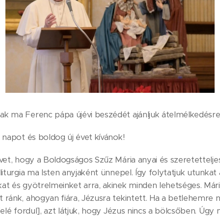
ak ma Ferenc pápa újévi beszédét ajánljuk átelmélkedésre
ó napot és boldog új évet kívánok!
évet, hogy a Boldogságos Szűz Mária anyai és szeretetteljes
liturgia ma Isten anyjaként ünnepel. Így folytatjuk utunkat
at és gyötrelmeinket arra, akinek minden lehetséges. Mári
 ránk, ahogyan fiára, Jézusra tekintett. Ha a betlehemre
 felé fordul], azt látjuk, hogy Jézus nincs a bölcsőben. Ú