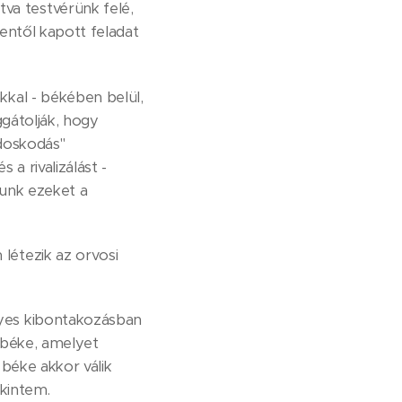
a testvérünk felé,
tentől kapott feladat
kal - békében belül,
ggátolják, hogy
ndoskodás"
 a rivalizálást -
anunk ezeket a
létezik az orvosi
yes kibontakozásban
 béke, amelyet
béke akkor válik
ekintem.