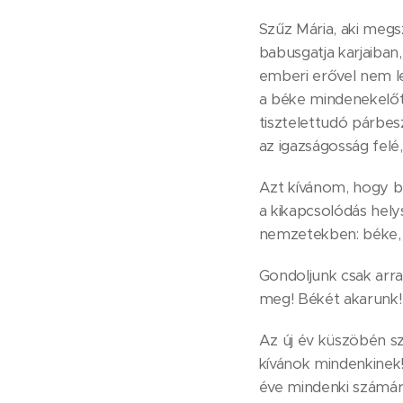
Szűz Mária, aki megs
babusgatja karjaiba
emberi erővel nem l
a béke mindenekelőtt
tisztelettudó párbes
az igazságosság felé
Azt kívánom, hogy b
a kikapcsolódás hel
nemzetekben: béke,
Gondoljunk csak arra
meg! Békét akarunk! 
Az új év küszöbén sz
kívánok mindenkinek!
éve mindenki számára