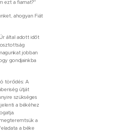
 ezt a fiamat?"
ünket, ahogyan Fiát
r által adott időt
gosztottság
 magunkat jobban
hogy gondjainkba
ló törődés: A
beriség útját
nnyire szükséges
jelenti a békéhez
ogatja.
y megteremtsük a
eladata a béke