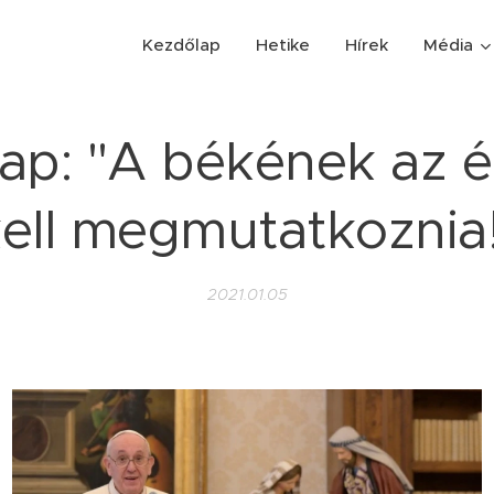
Kezdőlap
Hetike
Hírek
Média
nap: "A békének az é
ell megmutatkoznia
2021.01.05