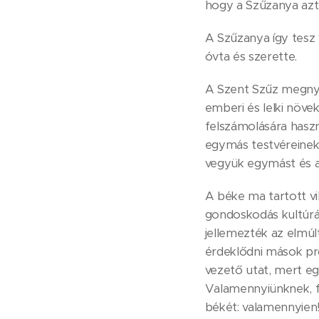
hogy a Szűzanya azt
A Szűzanya így tesz 
óvta és szerette.
A Szent Szűz megnyug
emberi és lelki növe
felszámolására haszn
egymás testvéreinek,
vegyük egymást és a 
A béke ma tartott vi
gondoskodás kultúrá
jellemezték az elmúl
érdeklődni mások pro
vezető utat, mert eg
Valamennyiünknek, f
békét: valamennyien