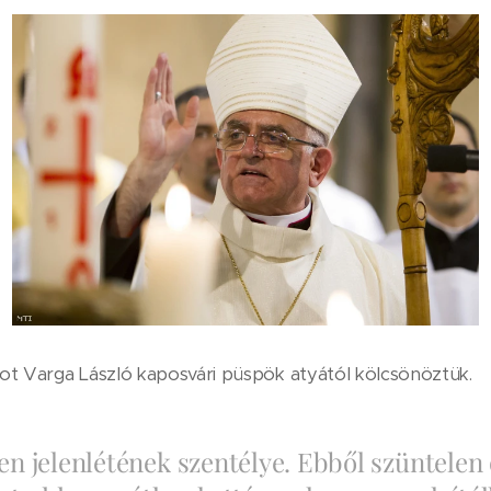
tot Varga László kaposvári püspök atyától kölcsönöztük.
ten jelenlétének szentélye. Ebből szüntelen