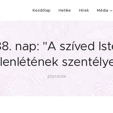
Kezdőlap
Hetike
Hírek
Média
8. nap: "A szíved Is
elenlétének szentélye
2021.01.04