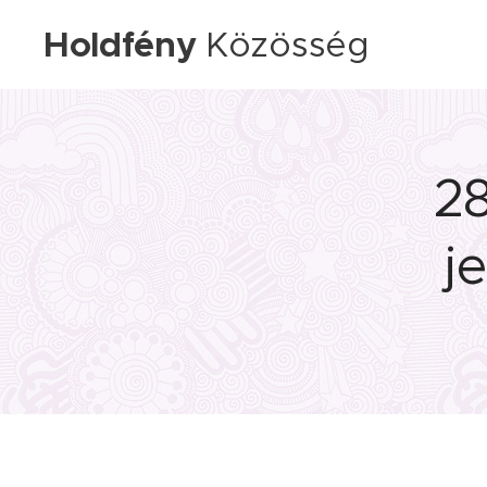
Holdfény
Közösség
28
j