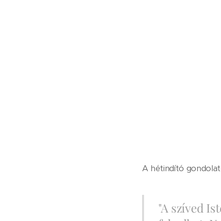
A hétindító gondola
"A szíved Is