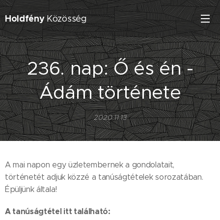
Holdfény
Közösség
236. nap: Ő és én -
Ádám története
2020.11.13
A mai napon egy üzletembernek a gondolatait,
történetét adjuk közzé a tanúságtételek sorozatában.
Épüljünk általa!
A tanúságtétel itt található: