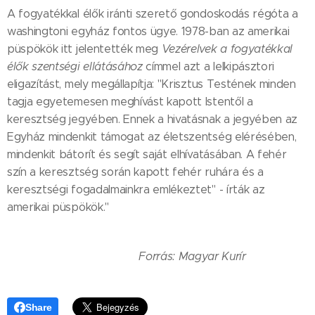
A fogyatékkal élők iránti szerető gondoskodás régóta a
washingtoni egyház fontos ügye. 1978-ban az amerikai
püspökök itt jelentették meg
Vezérelvek a fogyatékkal
élők szentségi ellátásához
címmel azt a lelkipásztori
eligazítást, mely megállapítja: "Krisztus Testének minden
tagja egyetemesen meghívást kapott Istentől a
keresztség jegyében. Ennek a hivatásnak a jegyében az
Egyház mindenkit támogat az életszentség elérésében,
mindenkit bátorít és segít saját elhívatásában. A fehér
szín a keresztség során kapott fehér ruhára és a
keresztségi fogadalmainkra emlékeztet" - írták az
amerikai püspökök."
Forrás: Magyar Kurír
Share