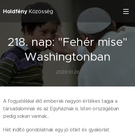
Holdfény
Közösség
218. nap: "Fehér mise"
Washingtonban
2020.10.26
A fogyatékkal élő emberek nagyon értékes tagjai a
társadalomnak és az Egyháznak is. Isten országában
pedig sokan vannak...
Hét indító gondolatnak egy jó ötlet és gyakorlat