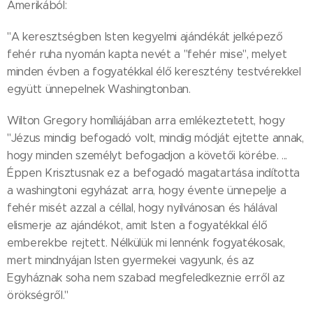
Amerikából:
"A keresztségben Isten kegyelmi ajándékát jelképező
fehér ruha nyomán kapta nevét a "fehér mise", melyet
minden évben a fogyatékkal élő keresztény testvérekkel
együtt ünnepelnek Washingtonban.
Wilton Gregory homíliájában arra emlékeztetett, hogy
"Jézus mindig befogadó volt, mindig módját ejtette annak,
hogy minden személyt befogadjon a követői körébe. ...
Éppen Krisztusnak ez a befogadó magatartása indította
a washingtoni egyházat arra, hogy évente ünnepelje a
fehér misét azzal a céllal, hogy nyilvánosan és hálával
elismerje az ajándékot, amit Isten a fogyatékkal élő
emberekbe rejtett. Nélkülük mi lennénk fogyatékosak,
mert mindnyájan Isten gyermekei vagyunk, és az
Egyháznak soha nem szabad megfeledkeznie erről az
örökségről."