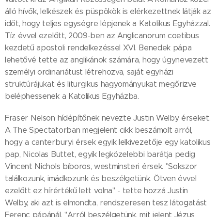
álló hívők, lelkészek és püspökök is elérkezettnek látják az
időt, hogy teljes egységre lépjenek a Katolikus Egyházzal.
Tíz évvel ezelőtt, 2009-ben az Anglicanorum coetibus
kezdetű apostoli rendelkezéssel XVI. Benedek pápa
lehetővé tette az anglikánok számára, hogy úgynevezett
személyi ordinariátust létrehozva, saját egyházi
struktúrájukat és liturgikus hagyományukat megőrizve
beléphessenek a Katolikus Egyházba.
Fraser Nelson hídépítőnek nevezte Justin Welby érseket.
A The Spec­ta­torban megjelent cikk beszámolt arról,
hogy a canterburyi érsek egyik lelkivezetője egy katolikus
pap, Nicolas Buttet, egyik legközelebbi barátja pedig
Vincent Nichols bíboros, westminsteri érsek. "Sokszor
találkozunk, imádkozunk és beszélgetünk. Ötven évvel
ezelőtt ez hírértékű lett volna" - tette hozzá Justin
Welby, aki azt is elmondta, rendszeresen tesz látogatást
Ferenc pápánál. "Arról beszélgetünk, mit jelent Jézus