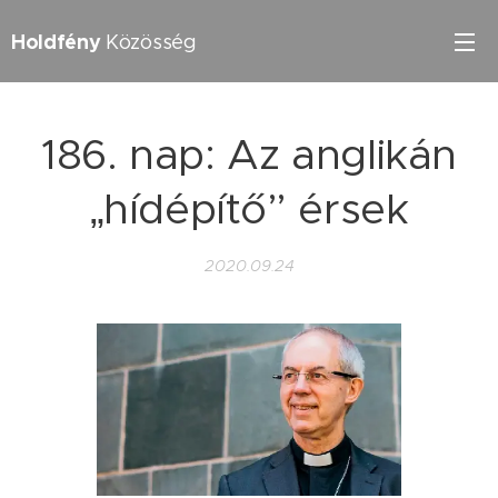
Holdfény
Közösség
186. nap: Az anglikán
„hídépítő” érsek
2020.09.24