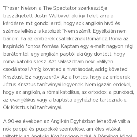
"Fraser Nelson, a The Spectator szerkesztője
beszélgetett Justin Welbyvel, aki így felelt arra a
kérdésre, mit gondol arról, hogy sok anglikán hívő és
számos lelkész is katolizál: "Nem számít. Egyáltalán nem
bánom, ha az emberek csatlakoznak Rómához. Róma az
inspiráció fontos forrása. Kaptam egy e-mailt nagyon régi
barátomtól, egy anglikán paptól, aki úgy döntött, hogy
római katolikus lesz. Azt válaszoltam neki: »Milyen
csodálatos! Amíg követed a hivatásodat, addig követed
Krisztust. Ez nagyszerű.« Az a fontos, hogy az emberek
Jézus Krisztus tanítványai legyenek. Nem igazán érdekel,
hogy az anglikán, a római katolikus, az ortodox, a pünkösdi,
az evangélikus vagy a baptista egyházhoz tartoznak-e.
Ők Krisztus hű tanítványai.
A 90-es években az Anglikán Egyházban lehetővé vált a
nők pappá és püspökké szentelése, ami éles vitákat
váltott ki az Anglikán Közösségen belül. A Rómához közel