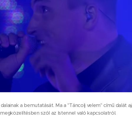
 dalainak a bemutatását. Ma a "Táncolj velem" című dalát aj
egközelítésben szól az Istennel való kapcsolatról.