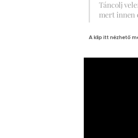
Táncolj vele
mert innen 
A klip itt nézhető m