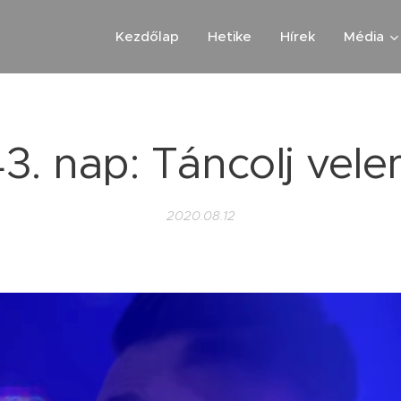
Kezdőlap
Hetike
Hírek
Média
43. nap: Táncolj vele
2020.08.12