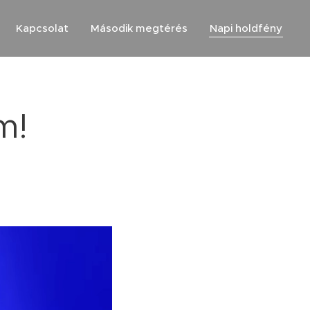
Kapcsolat
Második megtérés
Napi holdfény
m!