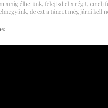
m amíg élhetünk, felejtsd el a régit, emelj f
elmegyünk, de ezt a táncot még járni kell 
eg: