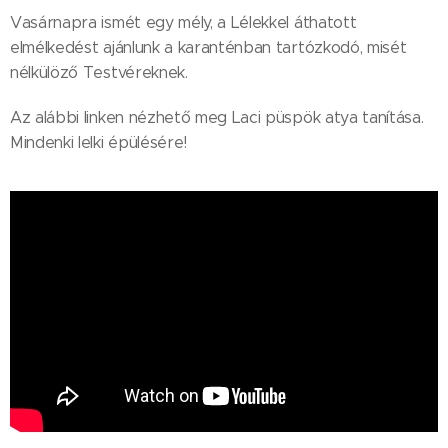
Vasárnapra ismét egy mély, a Lélekkel áthatott
elmélkedést ajánlunk a karanténban tartózkodó, misét
nélkülöző Testvéreknek.
Az alábbi linken nézhető meg Laci püspök atya tanítása.
Mindenki lelki épülésére!