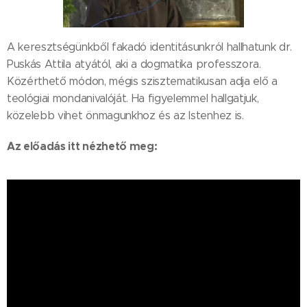
A keresztségünkből fakadó identitásunkról hallhatunk dr.
Puskás Attila atyától, aki a dogmatika professzora.
Közérthető módon, mégis szisztematikusan adja elő a
teológiai mondanivalóját. Ha figyelemmel hallgatjuk,
közelebb vihet önmagunkhoz és az Istenhez is.
Az előadás itt nézhető meg: