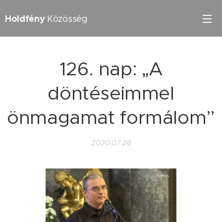
Holdfény
Közösség
126. nap: „A
döntéseimmel
önmagamat formálom”
2020.07.26