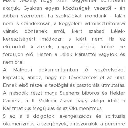
Másik veszély, hogy Isten kegyelmét kontrollálni
akarjuk. Gyakran egyes közösségek vezetői - én
jobban szeretem, ha szolgálókat mondunk - talán
nem is szándékosan, a kegyelem adminisztrátoraivá
válnak, döntenek arról, kiért szabad Lélek-
keresztségért imádkozni s kiért nem. Ha ez
előfordult köztetek, nagyon kérlek, többé ne
forduljon elő. Hiszen a Lélek kiárasztói vagytok és
nem őrei
A Malines-i dokumentumban jó vezérelveket
kaptatok, ahhoz, hogy ne tévesszétek el az utat.
Ennek első része: a teológiai és pasztorális útmutatás.
A második részt maga Suenens bíboros és Helder
Camera, a II. Vatikáni Zsinat nagy alakjai írták: a
Karizmatikus Megújulás és az Ökumenizmus.
S ez a ti dolgotok: evangelizációs és spirituális
ökumenizmus, a szegények, a rászorulók, a peremre