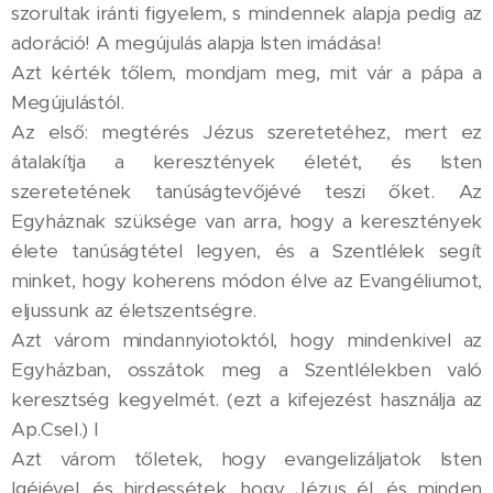
szorultak iránti figyelem, s mindennek alapja pedig az
adoráció! A megújulás alapja Isten imádása!
Azt kérték tőlem, mondjam meg, mit vár a pápa a
Megújulástól.
Az első: megtérés Jézus szeretetéhez, mert ez
átalakítja a keresztények életét, és Isten
szeretetének tanúságtevőjévé teszi őket. Az
Egyháznak szüksége van arra, hogy a keresztények
élete tanúságtétel legyen, és a Szentlélek segít
minket, hogy koherens módon élve az Evangéliumot,
eljussunk az életszentségre.
Azt várom mindannyiotoktól, hogy mindenkivel az
Egyházban, osszátok meg a Szentlélekben való
keresztség kegyelmét. (ezt a kifejezést használja az
Ap.Csel.) I
Azt várom tőletek, hogy evangelizáljatok Isten
Igéjével, és hirdessétek, hogy Jézus él, és minden