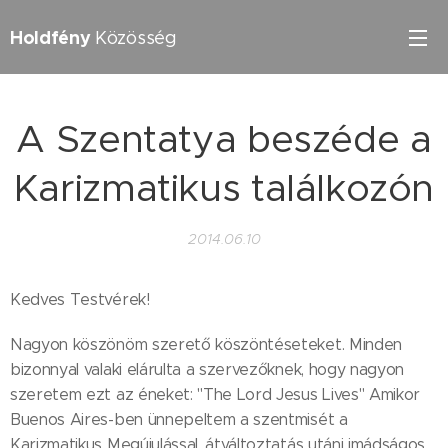
Holdfény
Közösség
A Szentatya beszéde a
Karizmatikus találkozón
2014.06.10
Kedves Testvérek!
Nagyon köszönöm szerető köszöntéseteket. Minden
bizonnyal valaki elárulta a szervezőknek, hogy nagyon
szeretem ezt az éneket: "The Lord Jesus Lives" Amikor
Buenos Aires-ben ünnepeltem a szentmisét a
Karizmatikus Megújulással, átváltoztatás utáni imádságos