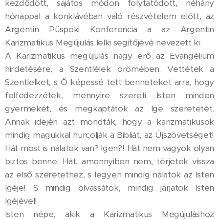
kezdődött, sajátos módon folytatódott, néhány
hónappal a konklávéban való részvételem előtt, az
Argentin Püspöki Konferencia a az Argentin
Karizmatikus Megújulás lelki segítőjévé nevezett ki.
A Karizmatikus megújulás nagy erő az Evangélium
hirdetésére, a Szentlélek örömében. Vettétek a
Szentlelket, s Ő képessé tett benneteket arra, hogy
felfedezzétek, mennyire szereti Isten minden
gyermekét, és megkaptátok az Ige szeretetét.
Annak idején azt mondták, hogy a karizmatikusok
mindig magukkal hurcolják a Bibliát, az Újszövetséget!
Hát most is nálatok van? Igen?! Hát nem vagyok olyan
biztos benne. Hát, amennyiben nem, térjetek vissza
az első szeretethez, s legyen mindig nálatok az Isten
Igéje! S mindig olvassátok, mindig járjatok Isten
Igéjével!
Isten népe, akik a Karizmatikus Megújuláshoz