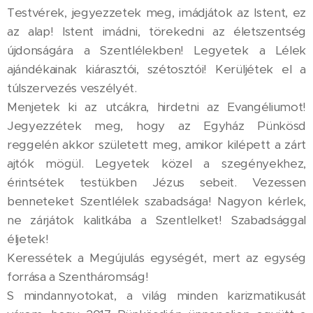
Testvérek, jegyezzetek meg, imádjátok az Istent, ez
az alap! Istent imádni, törekedni az életszentség
újdonságára a Szentlélekben! Legyetek a Lélek
ajándékainak kiárasztói, szétosztói! Kerüljétek el a
túlszervezés veszélyét.
Menjetek ki az utcákra, hirdetni az Evangéliumot!
Jegyezzétek meg, hogy az Egyház Pünkösd
reggelén akkor született meg, amikor kilépett a zárt
ajtók mögül. Legyetek közel a szegényekhez,
érintsétek testükben Jézus sebeit. Vezessen
benneteket Szentlélek szabadsága! Nagyon kérlek,
ne zárjátok kalitkába a Szentlelket! Szabadsággal
éljetek!
Keressétek a Megújulás egységét, mert az egység
forrása a Szentháromság!
S mindannyotokat, a világ minden karizmatikusát