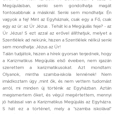
Megújulásban, senki sem gondolhatja magát
fontosabbnak a másiknál. Senki sem mondhatja: Én
vagyok a fej! Mint az Egyháznak, csak egy a Fő, csak
egy az úr: az Úr Jézus . Tehát ki a Megújulás feje? - az
Úr Jézus! S ezt azzal az erővel állíthatjuk, melyet a
Szentlélek ad nekünk, hiszen a Szentlélek nélkül senki
sem mondhatja: Jézus az Úr!
Talán tudjátok, hiszen a hírek gyorsan terjednek, hogy
a Karizmatikus Megújulás első éveiben, nem igazán
szerettem a karizmatikusokat. Azt mondtam:
Olyanok, mintha szamba-iskola lennének! Nem
imádkoztam úgy ,mint ők, és nem vettem tudomást
arról, mi minden új történik az Egyházban. Aztán
megismertem őket, és végül megértettem, mennyi
jó hatással van a Karizmatikus Megújulás az Egyházra.
S hát ez a történet, mely a "szamba iskolával"