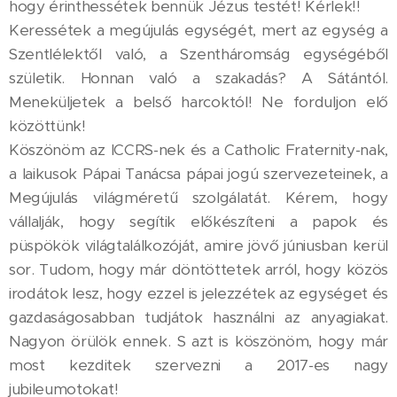
hogy érinthessétek bennük Jézus testét! Kérlek!!
Keressétek a megújulás egységét, mert az egység a
Szentlélektől való, a Szentháromság egységéből
születik. Honnan való a szakadás? A Sátántól.
Meneküljetek a belső harcoktól! Ne forduljon elő
közöttünk!
Köszönöm az ICCRS-nek és a Catholic Fraternity-nak,
a laikusok Pápai Tanácsa pápai jogú szervezeteinek, a
Megújulás világméretű szolgálatát. Kérem, hogy
vállalják, hogy segítik előkészíteni a papok és
püspökök világtalálkozóját, amire jövő júniusban kerül
sor. Tudom, hogy már döntöttetek arról, hogy közös
irodátok lesz, hogy ezzel is jelezzétek az egységet és
gazdaságosabban tudjátok használni az anyagiakat.
Nagyon örülök ennek. S azt is köszönöm, hogy már
most kezditek szervezni a 2017-es nagy
jubileumotokat!