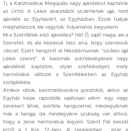
Ti, a Karizmatikus Megújulás nagy ajándékot kaptatok
az Úrtól. A Lélek akaratából születtetek ujjá, mint
ajándék az Egyházért, az Egyházban. Ezzel tudjuk
meghatározni, kik vagytok: folyamatos kegyelem.
Mi a Szentlélek első ajándéka? Hát Ő, saját maga, aki a
Szeretet, és aki képessé tesz arra, hogy szeressük
Jézust. Ezért hangzott el Nikodémusnak: "szüless újjá
Lélek szerint" A karizmák sokféleségének nagy
ajándékát kaptátok, olyan sokféleséget, mely
harmóniává változik a Szentlélekben az Egyház
szolgálatára.
Amikor rátok, karizmatikusokra gondolok, akkor az
Egyház képe rajzolódik sajátosan elém: egy nagy
zenekart látok, sokféle hangszerrel, mindegyiknek
más a hangja, de mindegyikre szükség van ahhoz,
hogy a zene harmonikus legyen. Szent Pál beszél
erről a 1 Kor. 12.-ben. A zenekarban , azaz a