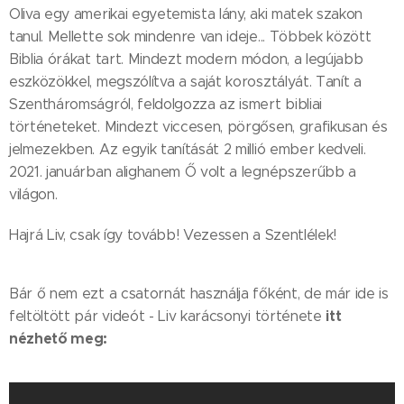
Oliva egy amerikai egyetemista lány, aki matek szakon
tanul. Mellette sok mindenre van ideje... Többek között
Biblia órákat tart. Mindezt modern módon, a legújabb
eszközökkel, megszólítva a saját korosztályát. Tanít a
Szentháromságról, feldolgozza az ismert bibliai
történeteket. Mindezt viccesen, pörgősen, grafikusan és
jelmezekben. Az egyik tanítását 2 millió ember kedveli.
2021. januárban alighanem Ő volt a legnépszerűbb a
világon.
Hajrá Liv, csak így tovább! Vezessen a Szentlélek!
Bár ő nem ezt a csatornát használja főként, de már ide is
itt
feltöltött pár videót - Liv karácsonyi története
nézhető meg: