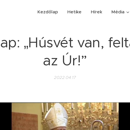
Kezdőlap
Hetike
Hírek
Média
ap: „Húsvét van, fe
az Úr!”
2022.04.17