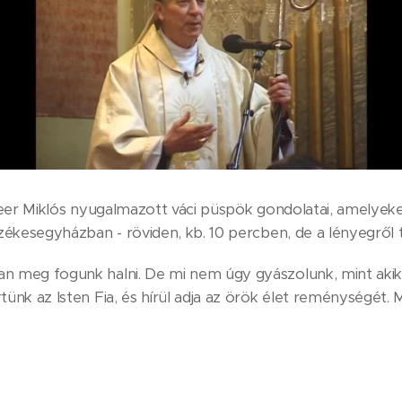
 Beer Miklós nyugalmazott váci püspök gondolatai, amelye
székesegyházban - röviden, kb. 10 percben, de a lényegről t
n meg fogunk halni. De mi nem úgy gyászolunk, mint akik
ünk az Isten Fia, és hírül adja az örök élet reménységét. M