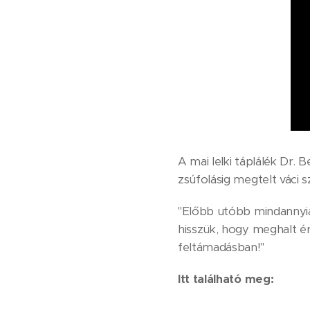
A mai lelki táplálék Dr.
zsúfolásig megtelt váci 
"Előbb utóbb mindannyia
hisszük, hogy meghalt ért
feltámadásban!"
Itt található meg: