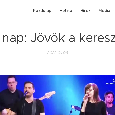
Kezdőlap
Hetike
Hírek
Média
 nap: Jövök a keres
2022.04.06