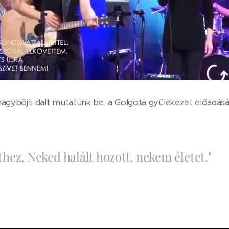
agyböjti dalt mutatunk be, a Golgota gyülekezet előadásá
thez, Neked halált hozott, nekem életet."