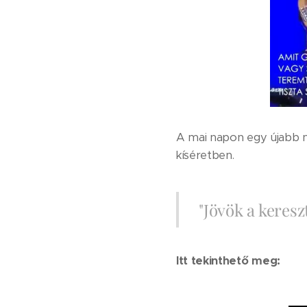
A mai napon egy újabb n
kíséretben.
"Jövök a keresz
Itt tekinthető meg: