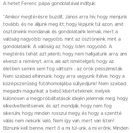
A hetet Ferenc pápa gondolatával indítjuk:
"Amikor megtérésre buzdít, János arra hív, hogy menjünk
tovább, és ne álljunk meg itt; hogy lépjünk túl azon, amit
ösztöneink mondanak és gondolataink leírnak, mert a
valóság nagyobb: nagyobb, mint az ösztöneink, mint a
gondolataink. A valóság az, hogy
Isten nagyobb.
A
megtérés tehát azt jelenti, hogy nem hallgatunk arra, ami
elveszi a reményt, arra, aki azt ismételgeti, hogy az
életben semmi sem fog változni - az örök pesszimisták.
Nem szabad elhinnünk, hogy arra vagyunk ítélve, hogy a
középszerűség futóhomokjába süllyedjünk! Nem szabad
megadni magunkat a belső kísérteteknek, melyek
különösen a megpróbáltatások idején jelennek meg, hogy
elkedvetlenítsenek, és azt mondják, hogy nem fog
sikerülni, hogy minden rosszul megy, és hogy a szentté
válás nem nekünk való. Nem így van, mert van Isten!
Bíznunk kell benne, mert ő a mi
túl-
unk, a mi erőnk. Minden