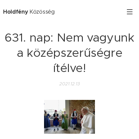
Holdfény
Közösség
631. nap: Nem vagyunk
a középszerűségre
ítélve!
2021.12.13