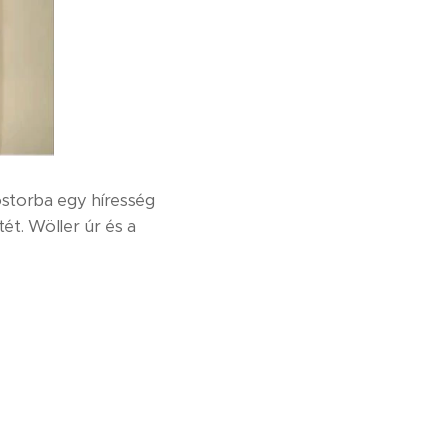
ostorba egy híresség
ét. Wöller úr és a