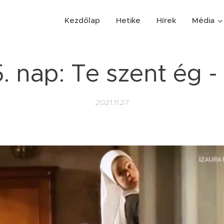
Kezdőlap
Hetike
Hírek
Média
. nap: Te szent ég -
2021.11.27