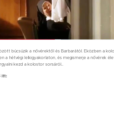
zött búcsúzik a nővérektől és Barbarától. Eközben a kol
en a hétvégi lelkigyakorlaton, és megismerje a nővérek élet
gyalni kezd a kolostor sorsáról...
itt: