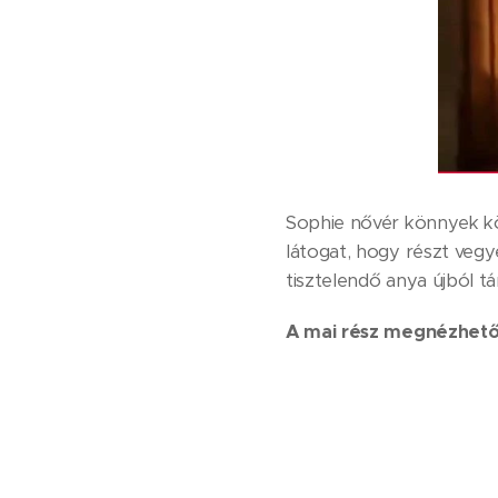
Sophie nővér könnyek kö
látogat, hogy részt vegy
tisztelendő anya újból tár
A mai rész megnézhető 