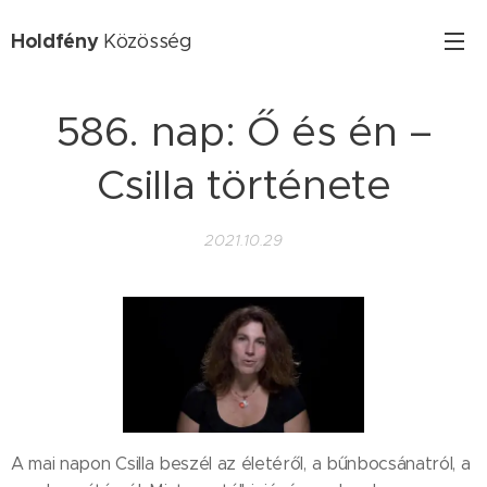
Holdfény
Közösség
586. nap: Ő és én –
Csilla története
2021.10.29
A mai napon Csilla beszél az életéről, a bűnbocsánatról, a