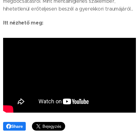
megbocsátásról. Mint mentálhigiénés szakember,
hihetetlenül erőteljesen beszél a gyerekkori traumájáról...
Itt nézhető meg:
Share