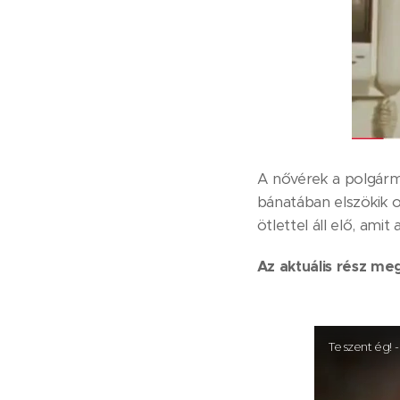
A nővérek a polgárm
bánatában elszökik o
ötlettel áll elő, amit
Az aktuális rész me