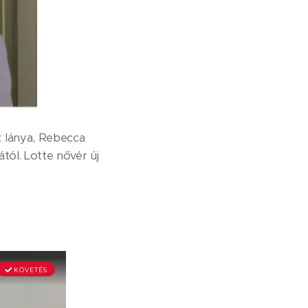
x lánya, Rebecca
tól. Lotte nővér új