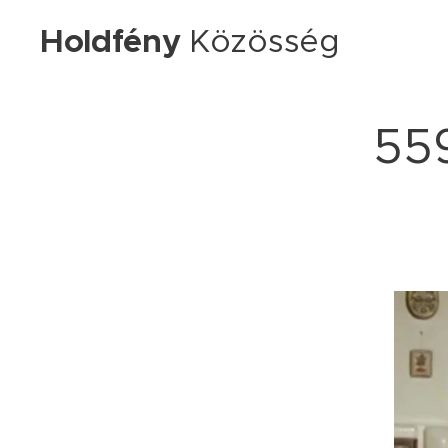
Holdfény
Közösség
559