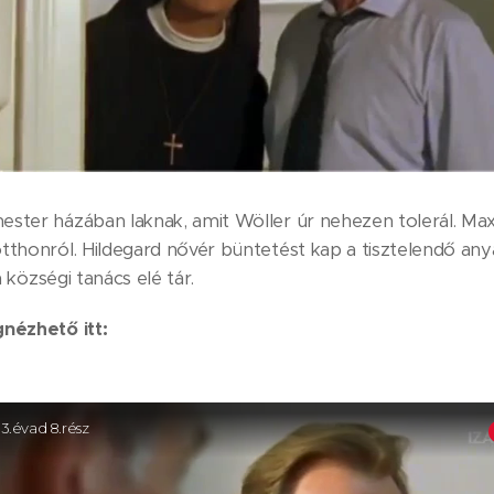
ester házában laknak, amit Wöller úr nehezen tolerál. Ma
tthonról. Hildegard nővér büntetést kap a tisztelendő anyá
 a községi tanács elé tár.
gnézhető itt: