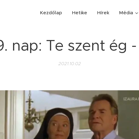
Kezdőlap
Hetike
Hírek
Média
. nap: Te szent ég -
2021.10.02