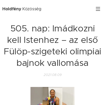
Holdfény
Közösség
505. nap: Imádkozni
kell Istenhez – az első
Fülöp-szigeteki olimpiai
bajnok vallomása
2021.08.09