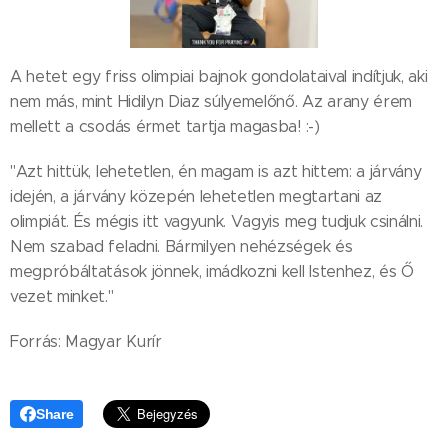
A hetet egy friss olimpiai bajnok gondolataival indítjuk, aki
nem más, mint Hidilyn Diaz súlyemelőnő. Az arany érem
mellett a csodás érmet tartja magasba! :-)
"Azt hittük, lehetetlen, én magam is azt hittem: a járvány
idején, a járvány közepén lehetetlen megtartani az
olimpiát. És mégis itt vagyunk. Vagyis meg tudjuk csinálni.
Nem szabad feladni. Bármilyen nehézségek és
megpróbáltatások jönnek, imádkozni kell Istenhez, és Ő
vezet minket."
Forrás: Magyar Kurír
Share