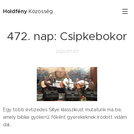
Holdfény
Közösség
472. nap: Csipkebokor
2021.07.07
Egy több évtizedes Sillye klasszikust mutatunk ma be,
amely bibliai gyökerű, főként gyerekeknek íródott vidám
dal...