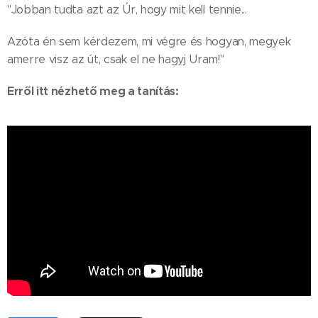
"Jobban tudta azt az Úr, hogy mit kell tennie...
Azóta én sem kérdezem, mi végre és hogyan, megyek
amerre visz az út, csak el ne hagyj Uram!"
Erről itt nézhető meg a tanítás: