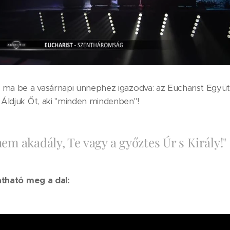
 ma be a vasárnapi ünnephez igazodva: az Eucharist Együt
Áldjuk Őt, aki "minden mindenben"!
nem akadály, Te vagy a győztes Úr s Király!"
gatható meg a dal: