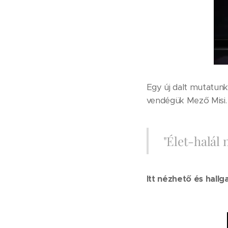
Egy új dalt mutatunk
vendégük Mező Misi. 
"Élet-halál 
Itt nézhető és hall