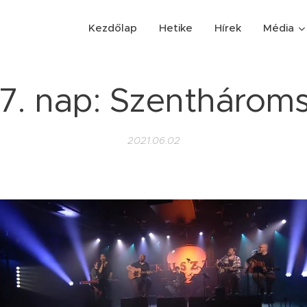
Kezdőlap
Hetike
Hírek
Média
7. nap: Szenthárom
2021.06.02