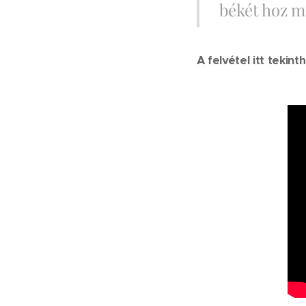
békét hoz mi
A felvétel itt tekin