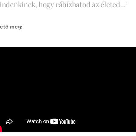
ndenkinek, hogy rábízhatod az életed..."
thető meg: