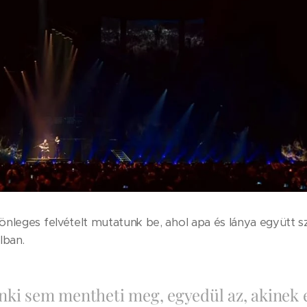
nleges felvételt mutatunk be, ahol apa és lánya együtt s
ban.
enki sem mentheti meg, egyedül az, akinek 