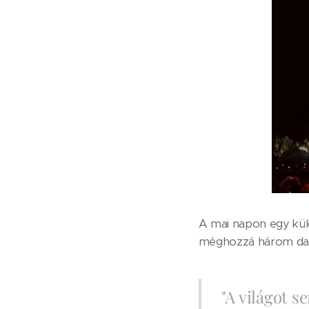
A mai napon egy külö
méghozzá három dal
"A világot s