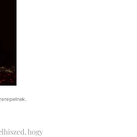
zerepelnek,
elhiszed, hogy