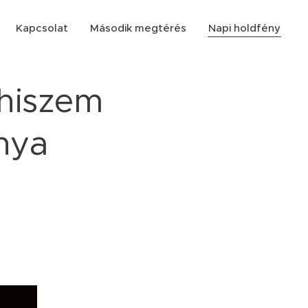
Kapcsolat
Második megtérés
Napi holdfény
lhiszem
nya