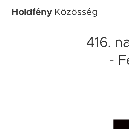
Holdfény
Közösség
416. n
- 