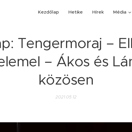
Kezdőlap
Hetike
Hírek
Média
ap: Tengermoraj – E
Felemel – Ákos és Lá
közösen
2021.05.12