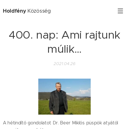
Holdfény
Közösség
400. nap: Ami rajtunk
múlik…
2021.04.26
A hétindító gondolatot Dr. Beer Miklós püspök atyától