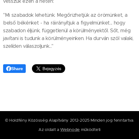
vesszük ezen a héten:
"Mi szabadok lehetünk. Megőrizhetjük az örömünket, a
belső békénket - ha ráirányítjuk a figyelmünket... hogy
szabadon éljünk, függetlenül a körülményektől. Sőt, még
javítani is tudunk a körülményeinken. Ha durván szól valaki,
szelíden válaszoljunk..."
Share
© Holdfény Közösség Alapítvány 2012-2025 Minden jog fenntartva.
Az oldalt a
Webnode
működteti