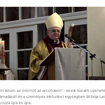
m látom az örömöt az arcotokon" - kezdi húsvéti üzeneté
támadását és a személyes életünket egységben láttatja La
zza újra és újra...