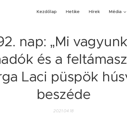
Kezdőlap
Hetike
Hírek
Média
92. nap: „Mi vagyunk
madók és a feltámasz
ga Laci püspök hús
beszéde
2021.04.18