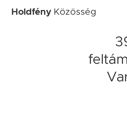
Holdfény
Közösség
3
feltá
Var