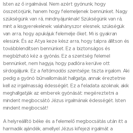
Isten az ő irgalmával. Nem azért gyónunk, hogy
összetörjünk, hanem hogy felemeljenek bennünket. Nagy
szükségünk van rá, mindnyájunknak! Szükségünk van rá,
mint a kisgyerekeknek: valahányszor elesnek, szükségük
van arra, hogy apukájuk felemelje őket. Mi is gyakran
elesünk. És az Atya keze kész arra, hogy talpra állítson és
továbblendítsen bennünket. Ez a biztonságos és
megbízható kéz a gyónás. Ez a szentség felemel
bennünket, nem hagyja, hogy padlóra kerülve ott
sírdogáljunk. Ez a
feltámadás szentsége
, tiszta irgalom. Aki
pedig a gyónó bűnvallomását hallgatja, annak éreztetnie
kell az irgalmasság édességét. Ez a feladata azoknak, akik
meghallgatják az emberek gyónását: megéreztetni a
mindent megbocsátó Jézus irgalmának édességét. Isten
mindent megbocsát!
A helyreállító béke és a felemelő megbocsátás után itt a
harmadik ajándék, amellyel Jézus kifejezi irgalmát a