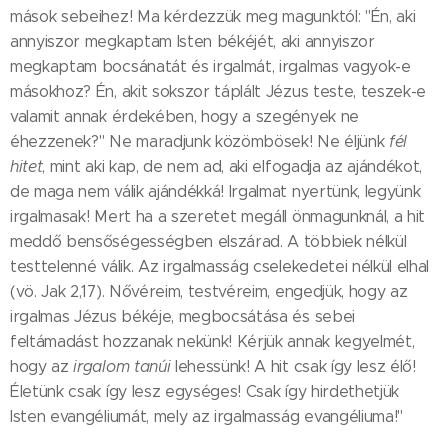
mások sebeihez! Ma kérdezzük meg magunktól: "Én, aki
annyiszor megkaptam Isten békéjét, aki annyiszor
megkaptam bocsánatát és irgalmát, irgalmas vagyok-e
másokhoz? Én, akit sokszor táplált Jézus teste, teszek-e
valamit annak érdekében, hogy a szegények ne
éhezzenek?" Ne maradjunk közömbösek! Ne éljünk
fél
hitet
, mint aki kap, de nem ad, aki elfogadja az ajándékot,
de maga nem válik ajándékká! Irgalmat nyertünk, legyünk
irgalmasak! Mert ha a szeretet megáll önmagunknál, a hit
meddő bensőségességben elszárad. A többiek nélkül
testtelenné válik. Az irgalmasság cselekedetei nélkül elhal
(vö. Jak 2,17). Nővéreim, testvéreim, engedjük, hogy az
irgalmas Jézus békéje, megbocsátása és sebei
feltámadást hozzanak nekünk! Kérjük annak kegyelmét,
hogy az
irgalom tanúi
lehessünk! A hit csak így lesz élő!
Életünk csak így lesz egységes! Csak így hirdethetjük
Isten evangéliumát, mely az irgalmasság evangéliuma!"