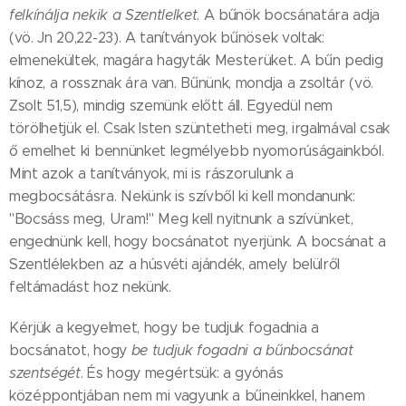
felkínálja nekik a Szentlelket
. A bűnök bocsánatára adja
(vö. Jn 20,22-23). A tanítványok bűnösek voltak:
elmenekültek, magára hagyták Mesterüket. A bűn pedig
kínoz, a rossznak ára van. Bűnünk, mondja a zsoltár (vö.
Zsolt 51,5), mindig szemünk előtt áll. Egyedül nem
törölhetjük el. Csak Isten szüntetheti meg, irgalmával csak
ő emelhet ki bennünket legmélyebb nyomorúságainkból.
Mint azok a tanítványok, mi is rászorulunk a
megbocsátásra. Nekünk is szívből ki kell mondanunk:
"Bocsáss meg, Uram!" Meg kell nyitnunk a szívünket,
engednünk kell, hogy bocsánatot nyerjünk. A bocsánat a
Szentlélekben az a húsvéti ajándék, amely belülről
feltámadást hoz nekünk.
Kérjük a kegyelmet, hogy be tudjuk fogadnia a
bocsánatot, hogy
be tudjuk fogadni a bűnbocsánat
szentségét
. És hogy megértsük: a gyónás
középpontjában nem mi vagyunk a bűneinkkel, hanem