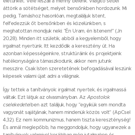
életünket. Vele leszáll a menny belénk. Világító sebei
áttörik a sötétséget, melyet bensőnkben hordozunk. Mi
pedig, Tamáshoz hasonlóan, megtaláljuk Istent,
felfedezzük őt bensőnkben és közelünkben, s
meghatottan mondjuk neki: "Én Uram, én Istenem!" (Jn
20,28). Minden itt születik, abból a kegyelemből, hogy
irgalmat nyertünk. Itt kezdődik a keresztény út. Ha
azonban képességeinkre, struktúráink és projektjeink
hatékonyságára támaszkodunk, akkor nem jutunk
messzire. Csak Isten szeretetének befogadásával leszünk
képesek valami újat adni a világnak.
Így tettek a tanítványok: irgalmat nyertek, és irgalmassá
váltak. Ezt látjuk az olvasmányban. Az
Apostolok
cselekedetei
ben azt találjuk, hogy "egyikük sem mondta
vagyonát sajátjának, hanem mindenük közös volt" (ApCsel
4,32). Ez nem kommunizmus, hanem tiszta kereszténység!
És annál meglepőbb, ha meggondoljuk, hogy ugyanezek a
tanítványok valamivel korábban még jutalmakon és