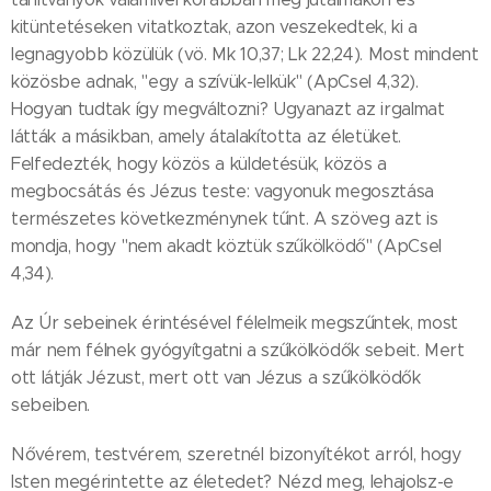
kitüntetéseken vitatkoztak, azon veszekedtek, ki a
legnagyobb közülük (vö. Mk 10,37; Lk 22,24). Most mindent
közösbe adnak, "egy a szívük-lelkük" (ApCsel 4,32).
Hogyan tudtak így megváltozni? Ugyanazt az irgalmat
látták a másikban, amely átalakította az életüket.
Felfedezték, hogy közös a küldetésük, közös a
megbocsátás és Jézus teste: vagyonuk megosztása
természetes következménynek tűnt. A szöveg azt is
mondja, hogy "nem akadt köztük szűkölködő" (ApCsel
4,34).
Az Úr sebeinek érintésével félelmeik megszűntek, most
már nem félnek gyógyítgatni a szűkölködők sebeit. Mert
ott látják Jézust, mert ott van Jézus a szűkölködők
sebeiben.
Nővérem, testvérem, szeretnél bizonyítékot arról, hogy
Isten megérintette az életedet? Nézd meg, lehajolsz-e