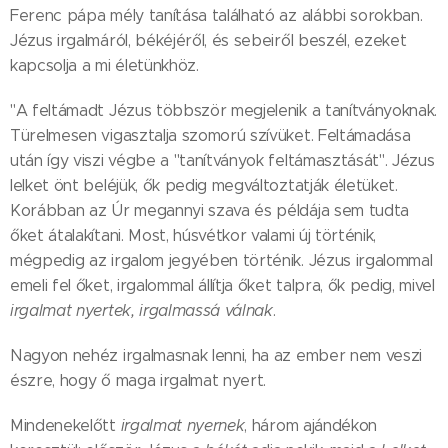
Ferenc pápa mély tanítása található az alábbi sorokban.
Jézus irgalmáról, békéjéről, és sebeiről beszél, ezeket
kapcsolja a mi életünkhöz.
"A feltámadt Jézus többször megjelenik a tanítványoknak.
Türelmesen vigasztalja szomorú szívüket. Feltámadása
után így viszi végbe a "tanítványok feltámasztását". Jézus
lelket önt beléjük, ők pedig megváltoztatják életüket.
Korábban az Úr megannyi szava és példája sem tudta
őket átalakítani. Most, húsvétkor valami új történik,
mégpedig az irgalom jegyében történik. Jézus irgalommal
emeli fel őket, irgalommal állítja őket talpra, ők pedig, mivel
irgalmat nyertek, irgalmassá válnak
.
Nagyon nehéz irgalmasnak lenni, ha az ember nem veszi
észre, hogy ő maga irgalmat nyert.
Mindenekelőtt
irgalmat nyernek
, három ajándékon