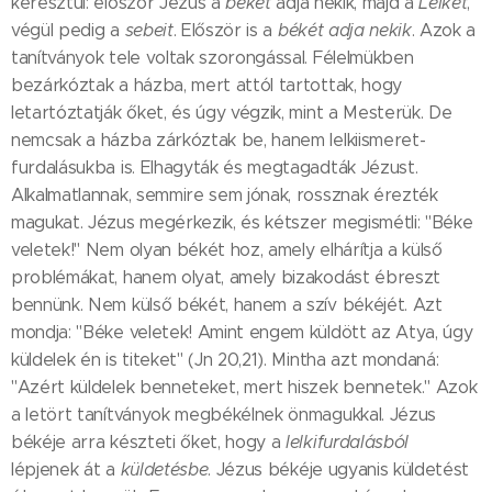
keresztül: először Jézus a
békét
adja nekik, majd a
Lelket
,
végül pedig a
sebeit
. Először is a
békét adja nekik
. Azok a
tanítványok tele voltak szorongással. Félelmükben
bezárkóztak a házba, mert attól tartottak, hogy
letartóztatják őket, és úgy végzik, mint a Mesterük. De
nemcsak a házba zárkóztak be, hanem lelkiismeret-
furdalásukba is. Elhagyták és megtagadták Jézust.
Alkalmatlannak, semmire sem jónak, rossznak érezték
magukat. Jézus megérkezik, és kétszer megismétli: "Béke
veletek!" Nem olyan békét hoz, amely elhárítja a külső
problémákat, hanem olyat, amely bizakodást ébreszt
bennünk. Nem külső békét, hanem a szív békéjét. Azt
mondja: "Béke veletek! Amint engem küldött az Atya, úgy
küldelek én is titeket" (Jn 20,21). Mintha azt mondaná:
"Azért küldelek benneteket, mert hiszek bennetek." Azok
a letört tanítványok megbékélnek önmagukkal. Jézus
békéje arra készteti őket, hogy a
lelkifurdalásból
lépjenek át a
küldetésbe
. Jézus békéje ugyanis küldetést