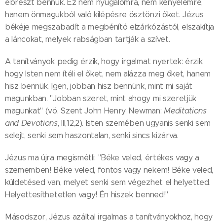
ébreszt bennük. Ez nem nyugalomra, nem kényelemre,
hanem önmagukból való kilépésre ösztönzi őket. Jézus
békéje megszabadít a megbénító elzárkózástól, elszakítja
a láncokat, melyek rabságban tartják a szívet.
A tanítványok pedig érzik, hogy irgalmat nyertek: érzik,
hogy Isten nem ítéli el őket, nem alázza meg őket, hanem
hisz bennük. Igen, jobban hisz bennünk, mint mi saját
magunkban. "Jobban szeret, mint ahogy mi szeretjük
magunkat" (vö. Szent John Henry Newman:
Meditations
and Devotions
, III,12,2). Isten szemében ugyanis senki sem
selejt, senki sem haszontalan, senki sincs kizárva.
Jézus ma újra megismétli: "Béke veled, értékes vagy a
szememben! Béke veled, fontos vagy nekem! Béke veled,
küldetésed van, melyet senki sem végezhet el helyetted.
Helyettesíthetetlen vagy! Én hiszek benned!"
Másodszor, Jézus azáltal irgalmas a tanítványokhoz, hogy