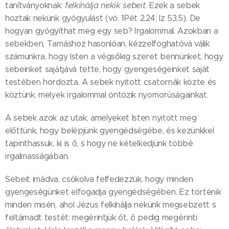
tanítványoknak:
felkínálja nekik sebeit
. Ezek a sebek
hoztak nekünk gyógyulást (vö. 1Pét 2,24; Iz 53,5). De
hogyan gyógyíthat meg egy seb? Irgalommal. Azokban a
sebekben, Tamáshoz hasonlóan, kézzelfoghatóvá válik
számunkra, hogy Isten a végsőkig szeret bennünket, hogy
sebeinket sajátjává tette, hogy gyengeségeinket saját
testében hordozta. A sebek nyitott csatornák közte és
köztünk, melyek irgalommal öntözik nyomorúságainkat.
A sebek azok az utak, amelyeket Isten nyitott meg
előttünk, hogy belépjünk gyengédségébe, és kezünkkel
tapinthassuk, ki is ő, s hogy ne kételkedjünk többé
irgalmasságában.
Sebeit imádva, csókolva felfedezzük, hogy minden
gyengeségünket elfogadja gyengédségében. Ez történik
minden misén, ahol Jézus felkínálja nekünk megsebzett s
feltámadt testét: megérintjük őt, ő pedig megérinti