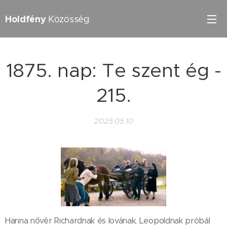
Holdfény
Közösség
1875. nap: Te szent ég -
215.
2025.05.10
Hanna nővér Richardnak és lovának, Leopoldnak próbál