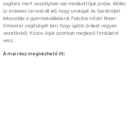
segíteni, mert veszélyben van mindkettőjük jövője. Wöller
úr érdekes tervvel áll elő, hogy unokáját és barátnőjét
lebeszélje a gyermekvállalásról. Felicitas nővér Meier
őrmester segítségét kéri, hogy újabb órákat vegyen
vezetésből. Közös útjuk azonban meglepő fordulatot
vesz…
A mai rész megnézhető itt: